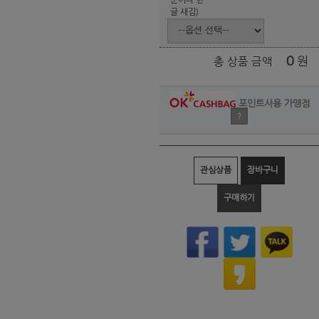
글 새김)
0
원
총 상품 금액
포인트사용 가맹점
?
관심상품
장바구니
구매하기