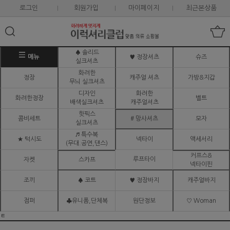
로그인
회원가입
마이페이지
최근본상품
♠ 솔리드
메뉴
♥ 정장셔츠
슈즈
실크셔츠
화려한
정장
캐주얼 셔츠
가방&지갑
무늬 실크셔츠
디자인
화려한
화려한정장
벨트
배색실크셔츠
캐주얼셔츠
핫픽스
콤비세트
# 망사셔츠
모자
실크셔츠
♬ 특수복
★ 턱시도
넥타이
액세서리
(무대.공연,댄스)
커프스&
루프타이
자켓
스카프
넥타이핀
조끼
♠ 코트
♥ 정장바지
캐주얼바지
점퍼
♣유니폼,단체복
원단정보
♡ Woman
ㅌ