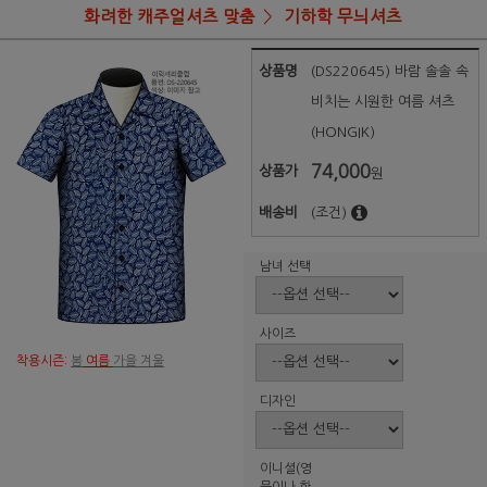
화려한 캐주얼셔츠 맞춤
기하학 무늬셔츠
상품명
(DS220645) 바람 솔솔 속
비치는 시원한 여름 셔츠
(HONGIK)
74,000
상품가
원
배송비
(조건)
남녀 선택
사이즈
착용시즌:
봄
여름
가을 겨울
디자인
이니셜(영
문이나 한