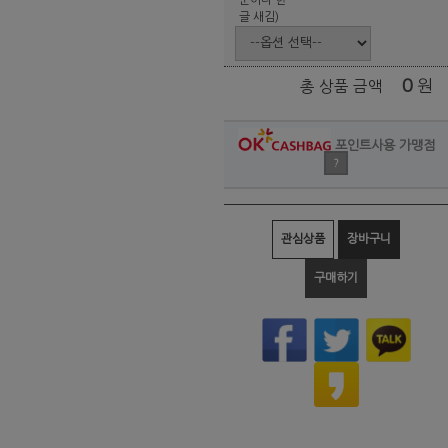
글 새김)
0
원
총 상품 금액
포인트사용 가맹점
?
관심상품
장바구니
구매하기