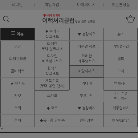
로그인
회원가입
마이페이지
최근본상품
♠ 솔리드
메뉴
♥ 정장셔츠
슈즈
실크셔츠
화려한
정장
캐주얼 셔츠
가방&지갑
무늬 실크셔츠
디자인
화려한
화려한정장
벨트
배색실크셔츠
캐주얼셔츠
핫픽스
콤비세트
# 망사셔츠
모자
실크셔츠
♬ 특수복
★ 턱시도
넥타이
액세서리
(무대.공연,댄스)
커프스&
루프타이
자켓
스카프
넥타이핀
조끼
♠ 코트
♥ 정장바지
캐주얼바지
점퍼
♣유니폼,단체복
원단정보
♡ Woman
ㅌ