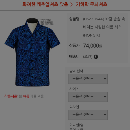
화려한 캐주얼셔츠 맞춤
기하학 무늬셔츠
상품명
(DS220644) 바람 솔솔 속
비치는 시원한 여름 셔츠
(HONGIK)
74,000
상품가
원
배송비
(조건)
남녀 선택
사이즈
착용시즌:
봄
여름
가을 겨울
디자인
이니셜(영
문이나 한