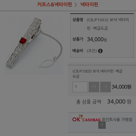
커프스&넥타이핀
넥타이핀
상품명
(CB/P1003) 보석 넥타이
핀 -백금도금
34,000
상품가
원
배송비
(조건)
(CB/P1003) 보석 넥타이핀 -백금
도금
34,000
원
+1
-1
34,000
원
총 상품 금액
포인트사용 가맹점
?