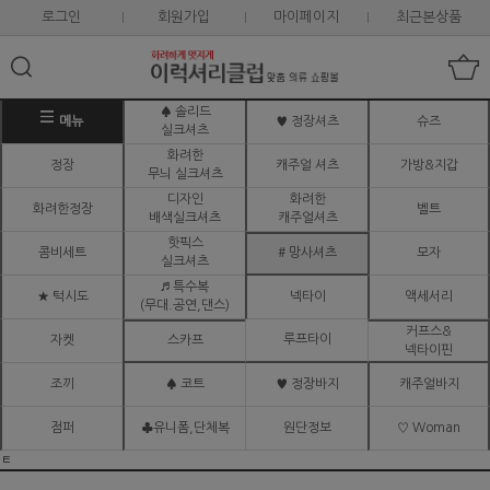
로그인
회원가입
마이페이지
최근본상품
♠ 솔리드
메뉴
♥ 정장셔츠
슈즈
실크셔츠
화려한
정장
캐주얼 셔츠
가방&지갑
무늬 실크셔츠
디자인
화려한
화려한정장
벨트
배색실크셔츠
캐주얼셔츠
핫픽스
콤비세트
# 망사셔츠
모자
실크셔츠
♬ 특수복
★ 턱시도
넥타이
액세서리
(무대.공연,댄스)
커프스&
루프타이
자켓
스카프
넥타이핀
조끼
♠ 코트
♥ 정장바지
캐주얼바지
점퍼
♣유니폼,단체복
원단정보
♡ Woman
ㅌ