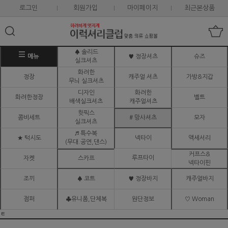
로그인
회원가입
마이페이지
최근본상품
♠ 솔리드
메뉴
♥ 정장셔츠
슈즈
실크셔츠
화려한
정장
캐주얼 셔츠
가방&지갑
무늬 실크셔츠
디자인
화려한
화려한정장
벨트
배색실크셔츠
캐주얼셔츠
핫픽스
콤비세트
# 망사셔츠
모자
실크셔츠
♬ 특수복
★ 턱시도
넥타이
액세서리
(무대.공연,댄스)
커프스&
루프타이
자켓
스카프
넥타이핀
조끼
♠ 코트
♥ 정장바지
캐주얼바지
점퍼
♣유니폼,단체복
원단정보
♡ Woman
ㅌ