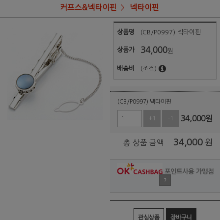
커프스&넥타이핀
넥타이핀
상품명
(CB/P0997) 넥타이핀
34,000
상품가
원
배송비
(조건)
(CB/P0997) 넥타이핀
34,000
원
+1
-1
34,000
원
총 상품 금액
포인트사용 가맹점
?
관심상품
장바구니