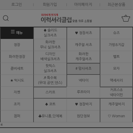
로그인
회원가입
마이페이지
최근본상품
♠ 솔리드
메뉴
♥ 정장셔츠
슈즈
실크셔츠
화려한
정장
캐주얼 셔츠
가방&지갑
무늬 실크셔츠
디자인
화려한
화려한정장
벨트
배색실크셔츠
캐주얼셔츠
핫픽스
콤비세트
# 망사셔츠
모자
실크셔츠
♬ 특수복
★ 턱시도
넥타이
액세서리
(무대.공연,댄스)
커프스&
루프타이
자켓
스카프
넥타이핀
조끼
♠ 코트
♥ 정장바지
캐주얼바지
점퍼
♣유니폼,단체복
원단정보
♡ Woman
ㅌ