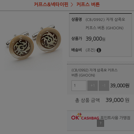
커프스&넥타이핀
커프스 버튼
상품명
(CB/0992) 자개 삼족오
커프스 버튼 (GHOON)
39,000
상품가
원
배송비
(조건)
(CB/0992) 자개 삼족오 커프스
버튼 (GHOON)
39,000
원
+1
-1
39,000
원
총 상품 금액
포인트사용 가맹점
?