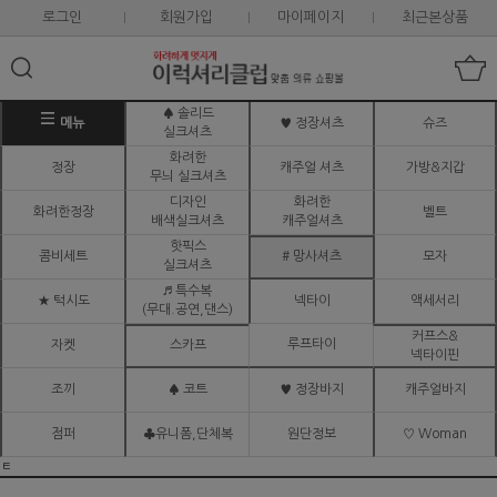
로그인
회원가입
마이페이지
최근본상품
♠ 솔리드
메뉴
♥ 정장셔츠
슈즈
실크셔츠
화려한
정장
캐주얼 셔츠
가방&지갑
무늬 실크셔츠
디자인
화려한
화려한정장
벨트
배색실크셔츠
캐주얼셔츠
핫픽스
콤비세트
# 망사셔츠
모자
실크셔츠
♬ 특수복
★ 턱시도
넥타이
액세서리
(무대.공연,댄스)
커프스&
루프타이
자켓
스카프
넥타이핀
조끼
♠ 코트
♥ 정장바지
캐주얼바지
점퍼
♣유니폼,단체복
원단정보
♡ Woman
ㅌ