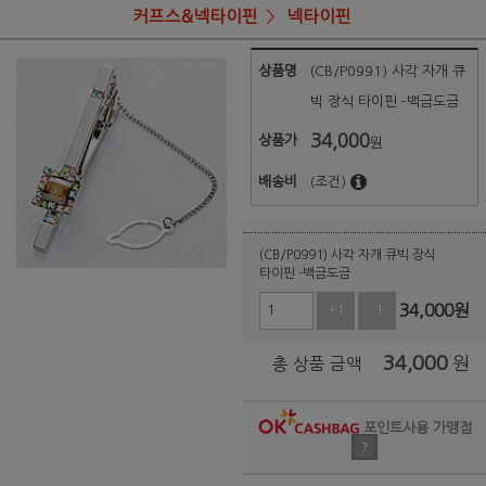
커프스&넥타이핀
넥타이핀
상품명
(CB/P0991) 사각 자개 큐
빅 장식 타이핀 -백금도금
34,000
상품가
원
배송비
(조건)
(CB/P0991) 사각 자개 큐빅 장식
타이핀 -백금도금
34,000
원
+1
-1
34,000
원
총 상품 금액
포인트사용 가맹점
?