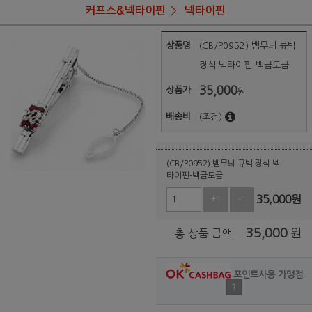
커프스&넥타이핀
넥타이핀
상품명
(CB/P0952) 뱀무늬 큐빅
장식 넥타이핀-백금도금
35,000
상품가
원
배송비
(조건)
(CB/P0952) 뱀무늬 큐빅 장식 넥
타이핀-백금도금
35,000
원
+1
-1
35,000
원
총 상품 금액
포인트사용 가맹점
?