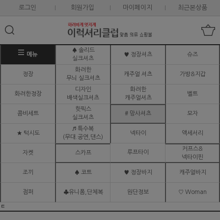
로그인
회원가입
마이페이지
최근본상품
♠ 솔리드
메뉴
♥ 정장셔츠
슈즈
실크셔츠
화려한
정장
캐주얼 셔츠
가방&지갑
무늬 실크셔츠
디자인
화려한
화려한정장
벨트
배색실크셔츠
캐주얼셔츠
핫픽스
콤비세트
# 망사셔츠
모자
실크셔츠
♬ 특수복
★ 턱시도
넥타이
액세서리
(무대.공연,댄스)
커프스&
루프타이
자켓
스카프
넥타이핀
조끼
♠ 코트
♥ 정장바지
캐주얼바지
점퍼
♣유니폼,단체복
원단정보
♡ Woman
ㅌ