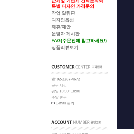
단체및 기업체 견적문의와
특별 디자인 가격문의
작업 알림판
디자인옵션
제휴/제안
운영자 게시판
FAG(주문전에 참고하세요!)
상품리뷰보기
☏ 02-2267-4672
근무 시간
평일 10:00~18:00
주말 휴무
E-mail 문의