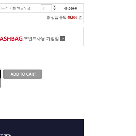
트 커프스 버튼 백금도금
49,000
원
총 상품 금액
49,000
원
포인트사용 가맹점
?