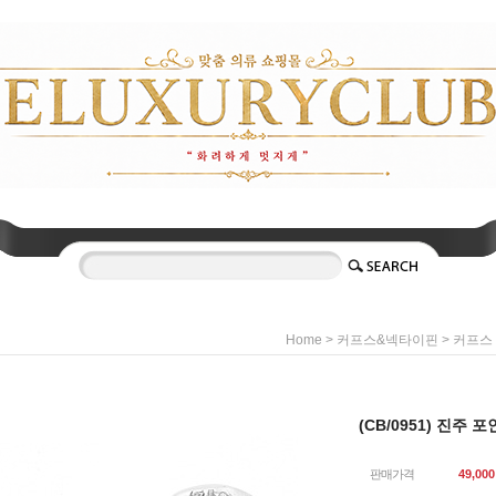
>
>
Home
커프스&넥타이핀
커프스
(CB/0951) 진주
판매가격
49,000