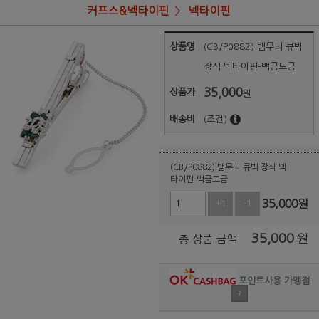
커프스&넥타이핀
넥타이핀
상품명
(CB/P0882) 뱀무늬 큐빅
장식 넥타이핀-백금도금
35,000
상품가
원
배송비
(조건)
(CB/P0882) 뱀무늬 큐빅 장식 넥
타이핀-백금도금
35,000
원
+1
-1
35,000
원
총 상품 금액
포인트사용 가맹점
?