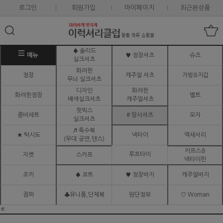
로그인
회원가입
마이페이지
최근본상품
♠ 솔리드
메뉴
♥ 정장셔츠
슈즈
실크셔츠
화려한
정장
캐주얼 셔츠
가방&지갑
무늬 실크셔츠
디자인
화려한
화려한정장
벨트
배색실크셔츠
캐주얼셔츠
핫픽스
콤비세트
# 망사셔츠
모자
실크셔츠
♬ 특수복
★ 턱시도
넥타이
액세서리
(무대.공연,댄스)
커프스&
루프타이
자켓
스카프
넥타이핀
조끼
♠ 코트
♥ 정장바지
캐주얼바지
점퍼
♣유니폼,단체복
원단정보
♡ Woman
ㅌ