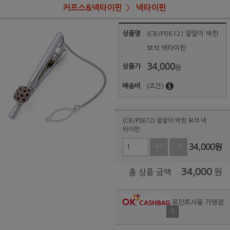
커프스&넥타이핀
넥타이핀
상품명
(CB/P0612) 알알이 박힌
보석 넥타이핀
34,000
상품가
원
배송비
(조건)
(CB/P0612) 알알이 박힌 보석 넥
타이핀
34,000
원
+1
-1
34,000
원
총 상품 금액
포인트사용 가맹점
?