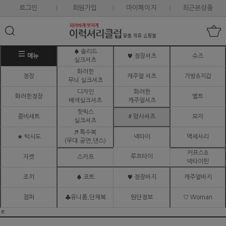
로그인
회원가입
마이페이지
최근본상품
♠ 솔리드
메뉴
♥ 정장셔츠
슈즈
실크셔츠
화려한
정장
캐주얼 셔츠
가방&지갑
무늬 실크셔츠
디자인
화려한
화려한정장
벨트
배색실크셔츠
캐주얼셔츠
핫픽스
콤비세트
# 망사셔츠
모자
실크셔츠
♬ 특수복
★ 턱시도
넥타이
액세서리
(무대.공연,댄스)
커프스&
루프타이
자켓
스카프
넥타이핀
조끼
♠ 코트
♥ 정장바지
캐주얼바지
점퍼
♣유니폼,단체복
원단정보
♡ Woman
ㅌ