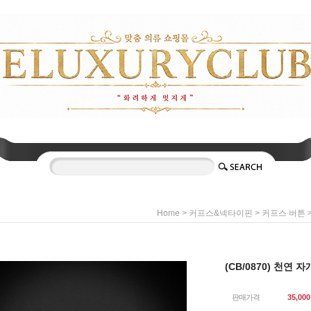
>
>
>
Home
커프스&넥타이핀
커프스 버튼
(CB/0870) 천연 
판매가격
35,000