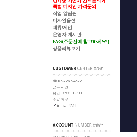
단체및 기업체 견적문의와
특별 디자인 가격문의
작업 알림판
디자인옵션
제휴/제안
운영자 게시판
FAG(주문전에 참고하세요!)
상품리뷰보기
☏ 02-2267-4672
근무 시간
평일 10:00~18:00
주말 휴무
E-mail 문의