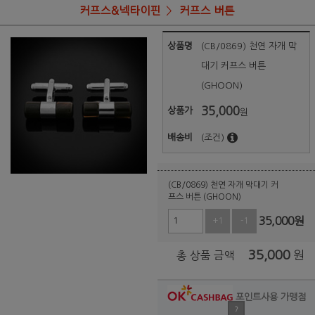
커프스&넥타이핀
커프스 버튼
상품명
(CB/0869) 천연 자개 막
대기 커프스 버튼
(GHOON)
35,000
상품가
원
배송비
(조건)
(CB/0869) 천연 자개 막대기 커
프스 버튼 (GHOON)
35,000
원
+1
-1
35,000
원
총 상품 금액
포인트사용 가맹점
?