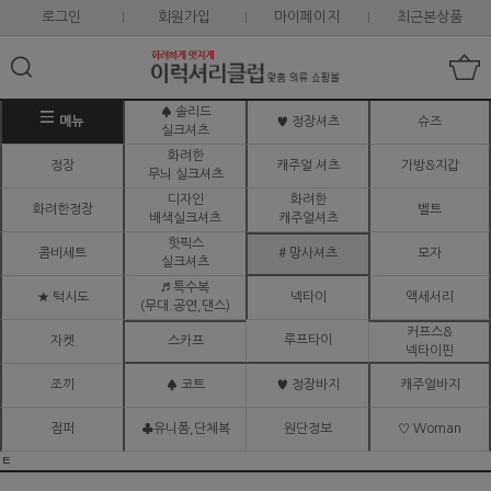
로그인
회원가입
마이페이지
최근본상품
♠ 솔리드
메뉴
♥ 정장셔츠
슈즈
실크셔츠
화려한
정장
캐주얼 셔츠
가방&지갑
무늬 실크셔츠
디자인
화려한
화려한정장
벨트
배색실크셔츠
캐주얼셔츠
핫픽스
콤비세트
# 망사셔츠
모자
실크셔츠
♬ 특수복
★ 턱시도
넥타이
액세서리
(무대.공연,댄스)
커프스&
루프타이
자켓
스카프
넥타이핀
조끼
♠ 코트
♥ 정장바지
캐주얼바지
점퍼
♣유니폼,단체복
원단정보
♡ Woman
ㅌ