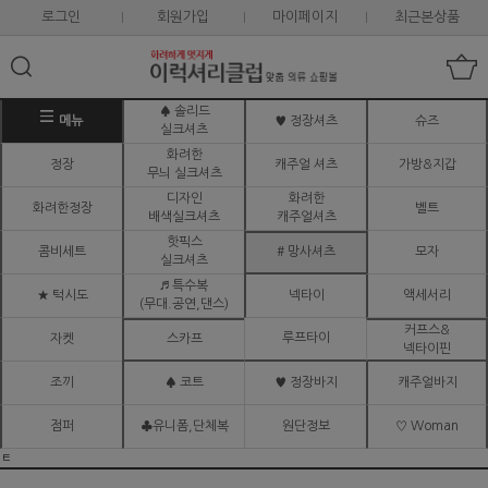
로그인
회원가입
마이페이지
최근본상품
♠ 솔리드
메뉴
♥ 정장셔츠
슈즈
실크셔츠
화려한
정장
캐주얼 셔츠
가방&지갑
무늬 실크셔츠
디자인
화려한
화려한정장
벨트
배색실크셔츠
캐주얼셔츠
핫픽스
콤비세트
# 망사셔츠
모자
실크셔츠
♬ 특수복
★ 턱시도
넥타이
액세서리
(무대.공연,댄스)
커프스&
루프타이
자켓
스카프
넥타이핀
조끼
♠ 코트
♥ 정장바지
캐주얼바지
점퍼
♣유니폼,단체복
원단정보
♡ Woman
ㅌ