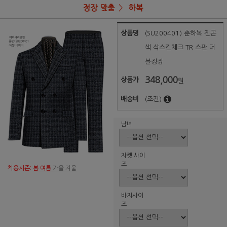
정장 맞춤
하복
상품명
(SU200401) 춘하복 진곤
색 삭스킨체크 TR 스판 더
블정장
348,000
상품가
원
배송비
(조건)
남녀
자켓 사이
즈
착용시즌:
봄 여름
가을 겨울
바지사이
즈