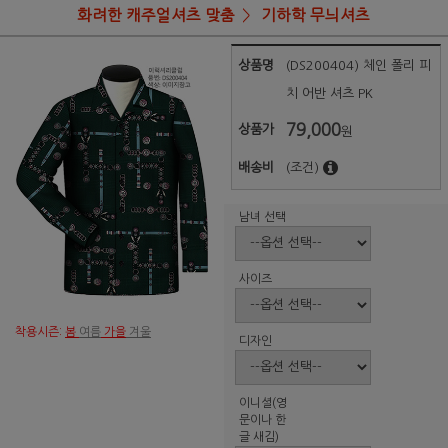
화려한 캐주얼셔츠 맞춤
기하학 무늬셔츠
상품명
(DS200404) 체인 폴리 피
치 어반 셔츠 PK
79,000
상품가
원
배송비
(조건)
남녀 선택
사이즈
착용시즌:
봄
여름
가을
겨울
디자인
이니셜(영
문이나 한
글 새김)