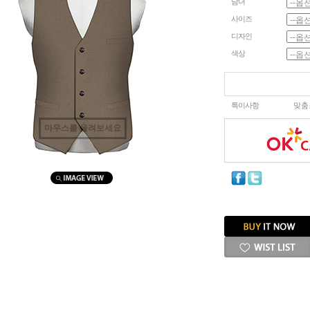
남녀
사이즈
디자인
색상
특이사항
맞춤
마우스를 올려보세요