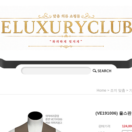
>
>
Home
조끼 맞춤
기
(VE191006) 울
판매가격
124,00