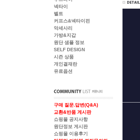
넥타이
벨트
커프스&넥타이핀
악세사리
가방&지갑
원단 샘플 정보
SELF DESIGN
시즌 상품
개인결재란
유료옵션
구매 질문.답변(Q&A)
교환&반품 게시판
쇼핑몰 공지사항
원단정보 게시판
쇼핑몰 이용후기