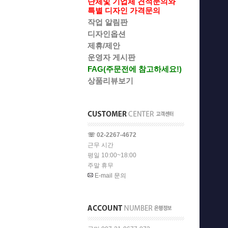
단체및 기업체 견적문의와
특별 디자인 가격문의
작업 알림판
디자인옵션
제휴/제안
운영자 게시판
FAG(주문전에 참고하세요!)
상품리뷰보기
☏ 02-2267-4672
근무 시간
평일 10:00~18:00
주말 휴무
E-mail 문의