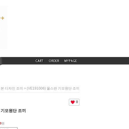
> (VE191006) 울스판 기모원단 조끼
본 디자인 조끼
0
스판 기모원단 조끼
0
원