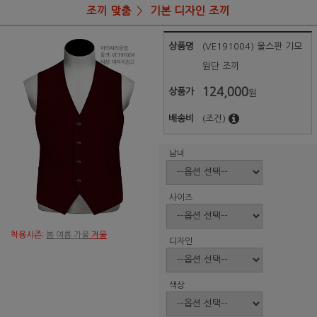
조끼 맞춤
기본 디자인 조끼
상품명
(VE191004) 울스판 기모
원단 조끼
124,000
상품가
원
배송비
(조건)
남녀
사이즈
착용시즌:
봄 여름 가을
겨울
디자인
색상