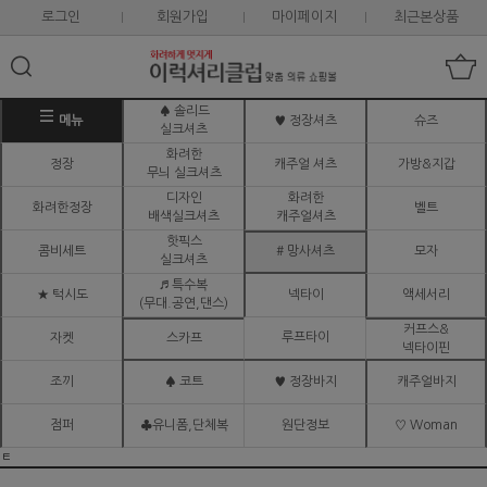
로그인
회원가입
마이페이지
최근본상품
♠ 솔리드
메뉴
♥ 정장셔츠
슈즈
실크셔츠
화려한
정장
캐주얼 셔츠
가방&지갑
무늬 실크셔츠
디자인
화려한
화려한정장
벨트
배색실크셔츠
캐주얼셔츠
핫픽스
콤비세트
# 망사셔츠
모자
실크셔츠
♬ 특수복
★ 턱시도
넥타이
액세서리
(무대.공연,댄스)
커프스&
루프타이
자켓
스카프
넥타이핀
조끼
♠ 코트
♥ 정장바지
캐주얼바지
점퍼
♣유니폼,단체복
원단정보
♡ Woman
ㅌ