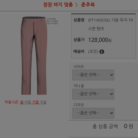
정장 바지 맞춤
춘추복
상품명
(PT190838) 기본 무지 TR
스판 팬츠
128,000
상품가
원
배송비
(조건)
사이즈
이니셜
착용시즌:
봄
여름
가을
겨울
디자인
0
원
총 상품 금액