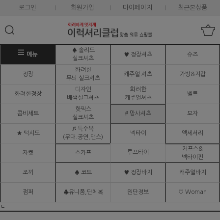
로그인
회원가입
마이페이지
최근본상품
♠ 솔리드
메뉴
♥ 정장셔츠
슈즈
실크셔츠
화려한
정장
캐주얼 셔츠
가방&지갑
무늬 실크셔츠
디자인
화려한
화려한정장
벨트
배색실크셔츠
캐주얼셔츠
핫픽스
콤비세트
# 망사셔츠
모자
실크셔츠
♬ 특수복
★ 턱시도
넥타이
액세서리
(무대.공연,댄스)
커프스&
루프타이
자켓
스카프
넥타이핀
조끼
♠ 코트
♥ 정장바지
캐주얼바지
점퍼
♣유니폼,단체복
원단정보
♡ Woman
ㅌ