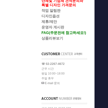
단체및 기업체 견적문의와
특별 디자인 가격문의
작업 알림판
디자인옵션
제휴/제안
운영자 게시판
FAG(주문전에 참고하세요!)
상품리뷰보기
☏ 02-2267-4672
근무 시간
평일 10:00~18:00
주말 휴무
E-mail 문의