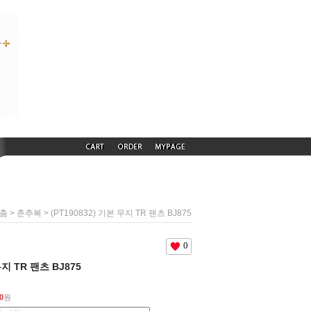
>
> (PT190832) 기본 무지 TR 팬츠 BJ875
맞춤
춘추복
0
무지 TR 팬츠 BJ875
0
원