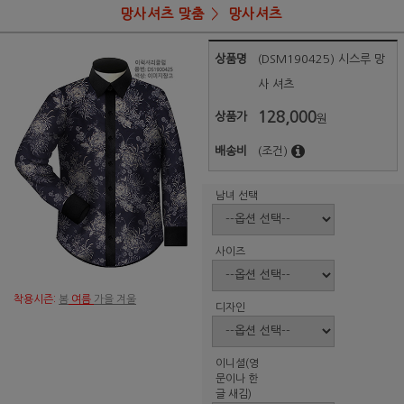
망사셔츠 맞춤
망사셔츠
상품명
(DSM190425) 시스루 망
사 셔츠
128,000
상품가
원
배송비
(조건)
남녀 선택
사이즈
착용시즌:
봄
여름
가을 겨울
디자인
이니셜(영
문이나 한
글 새김)