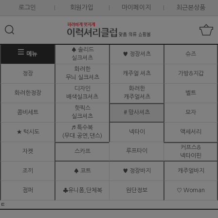
로그인
회원가입
마이페이지
최근본상품
♠ 솔리드
메뉴
♥ 정장셔츠
슈즈
실크셔츠
화려한
정장
캐주얼 셔츠
가방&지갑
무늬 실크셔츠
디자인
화려한
화려한정장
벨트
배색실크셔츠
캐주얼셔츠
핫픽스
콤비세트
# 망사셔츠
모자
실크셔츠
♬ 특수복
★ 턱시도
넥타이
액세서리
(무대.공연,댄스)
커프스&
루프타이
자켓
스카프
넥타이핀
조끼
♠ 코트
♥ 정장바지
캐주얼바지
점퍼
♣유니폼,단체복
원단정보
♡ Woman
ㅌ