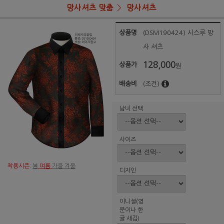
망사셔츠 맞춤
망사셔츠
상품명
(DSM190424) 시스루 망
사 셔츠
128,000
상품가
원
배송비
(조건)
남녀 선택
사이즈
착용시즌:
봄
여름
가을 겨울
디자인
이니셜(영
문이나 한
글 새김)