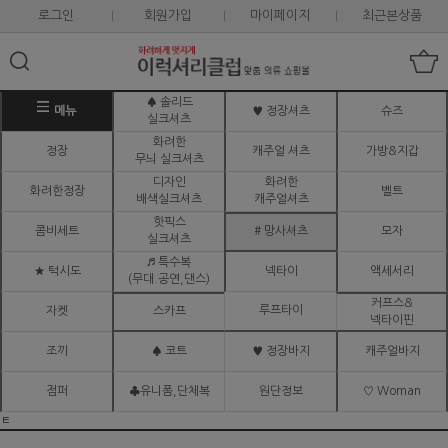
로그인
회원가입
마이페이지
최근본상품
♠ 솔리드
메뉴
♥ 정장셔츠
슈즈
실크셔츠
화려한
정장
캐주얼 셔츠
가방&지갑
무늬 실크셔츠
디자인
화려한
화려한정장
벨트
배색실크셔츠
캐주얼셔츠
핫픽스
콤비세트
# 망사셔츠
모자
실크셔츠
♬ 특수복
★ 턱시도
넥타이
액세서리
(무대.공연,댄스)
커프스&
루프타이
자켓
스카프
넥타이핀
조끼
♠ 코트
♥ 정장바지
캐주얼바지
점퍼
♣유니폼,단체복
원단정보
♡ Woman
ㅌ