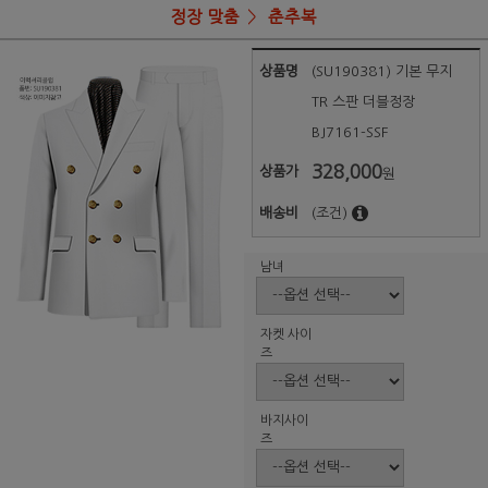
정장 맞춤
춘추복
상품명
(SU190381) 기본 무지
TR 스판 더블정장
BJ7161-SSF
328,000
상품가
원
배송비
(조건)
남녀
자켓 사이
즈
바지사이
즈