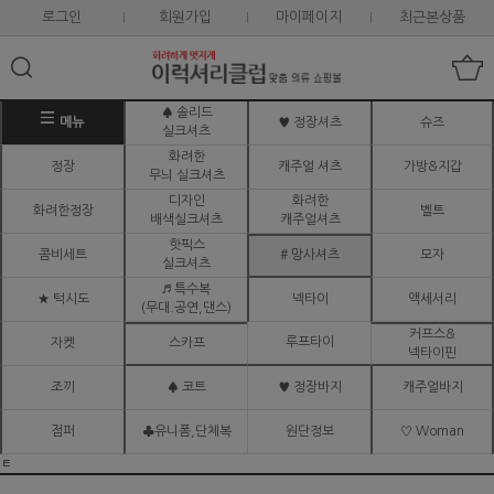
로그인
회원가입
마이페이지
최근본상품
♠ 솔리드
메뉴
♥ 정장셔츠
슈즈
실크셔츠
화려한
정장
캐주얼 셔츠
가방&지갑
무늬 실크셔츠
디자인
화려한
화려한정장
벨트
배색실크셔츠
캐주얼셔츠
핫픽스
콤비세트
# 망사셔츠
모자
실크셔츠
♬ 특수복
★ 턱시도
넥타이
액세서리
(무대.공연,댄스)
커프스&
루프타이
자켓
스카프
넥타이핀
조끼
♠ 코트
♥ 정장바지
캐주얼바지
점퍼
♣유니폼,단체복
원단정보
♡ Woman
ㅌ