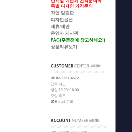
단체및 기업체 견적문의와
특별 디자인 가격문의
작업 알림판
디자인옵션
제휴/제안
운영자 게시판
FAG(주문전에 참고하세요!)
상품리뷰보기
☏ 02-2267-4672
근무 시간
평일 10:00~18:00
주말 휴무
E-mail 문의