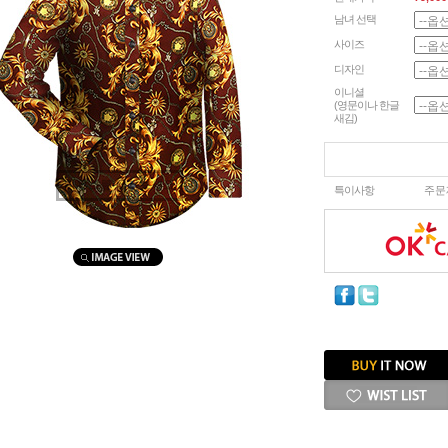
남녀 선택
사이즈
디자인
이니셜
(영문이나 한글
새김)
마우스를 올려보세요
특이사항
주문