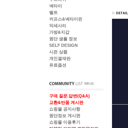
넥타이
벨트
커프스&넥타이핀
악세사리
가방&지갑
원단 샘플 정보
SELF DESIGN
시즌 상품
개인결재란
유료옵션
구매 질문.답변(Q&A)
교환&반품 게시판
쇼핑몰 공지사항
원단정보 게시판
쇼핑몰 이용후기