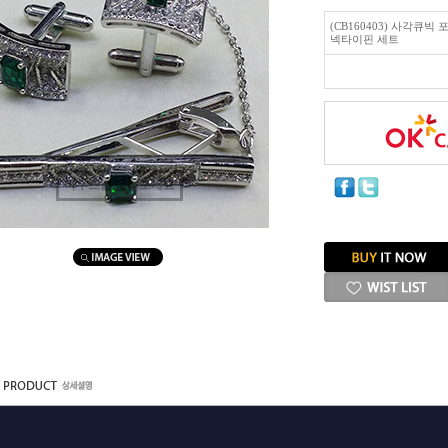
(CB160403) 사각큐
넥타이핀 세트
마우스를 올려보세요