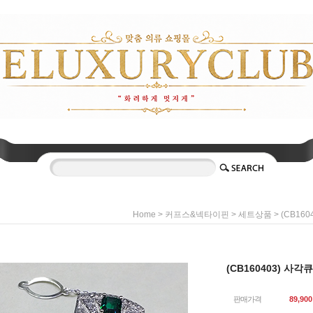
>
>
> (CB1
Home
커프스&넥타이핀
세트상품
(CB160403) 
판매가격
89,900