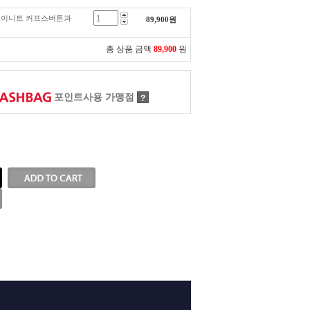
빅 포이니트 커프스버튼과
89,900
원
총 상품 금액
89,900
원
포인트사용 가맹점
?