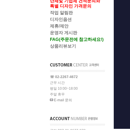
단체및 기업체 견적문의와
특별 디자인 가격문의
작업 알림판
디자인옵션
제휴/제안
운영자 게시판
FAG(주문전에 참고하세요!)
상품리뷰보기
☏ 02-2267-4672
근무 시간
평일 10:00~18:00
주말 휴무
E-mail 문의