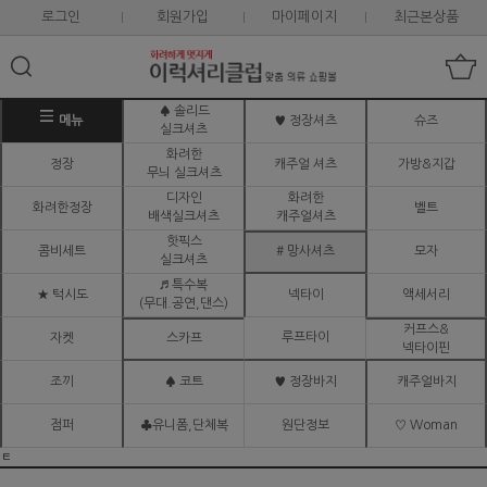
로그인
회원가입
마이페이지
최근본상품
♠ 솔리드
메뉴
♥ 정장셔츠
슈즈
실크셔츠
화려한
정장
캐주얼 셔츠
가방&지갑
무늬 실크셔츠
디자인
화려한
화려한정장
벨트
배색실크셔츠
캐주얼셔츠
핫픽스
콤비세트
# 망사셔츠
모자
실크셔츠
♬ 특수복
★ 턱시도
넥타이
액세서리
(무대.공연,댄스)
커프스&
루프타이
자켓
스카프
넥타이핀
조끼
♠ 코트
♥ 정장바지
캐주얼바지
점퍼
♣유니폼,단체복
원단정보
♡ Woman
ㅌ