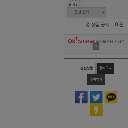
글 새김)
0
원
총 상품 금액
포인트사용 가맹점
?
관심상품
장바구니
구매하기