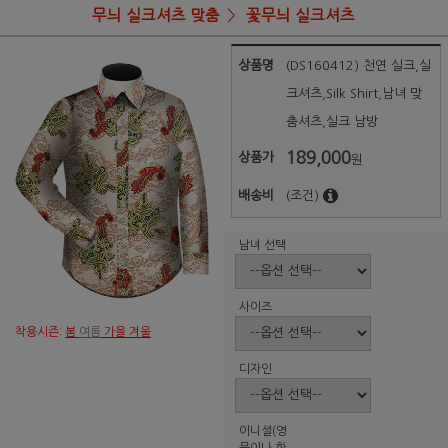
무늬 실크셔츠 맞춤
꽃무늬 실크셔츠
상품명
(DS160412) 천연 실크,실
크셔츠,Silk Shirt,남녀 맞
춤셔츠,실크 남방
189,000
상품가
원
배송비
(조건)
남녀 선택
사이즈
착용시즌:
봄
여름
가을 겨울
디자인
이니셜(영
문이나 한