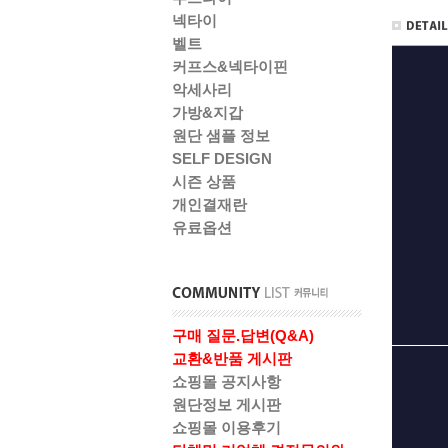
넥타이
벨트
커프스&넥타이핀
악세사리
가방&지갑
원단 샘플 정보
SELF DESIGN
시즌 상품
개인결재란
유료옵션
구매 질문.답변(Q&A)
교환&반품 게시판
쇼핑몰 공지사항
원단정보 게시판
쇼핑몰 이용후기