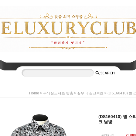
>
>
> (DS160410) 
Home
무늬실크셔츠 맞춤
꽃무늬 실크셔츠
(DS160410) 별 
크 남방
판매가격
79,000