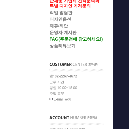
단체및 기업체 견적문의와
특별 디자인 가격문의
작업 알림판
디자인옵션
제휴/제안
운영자 게시판
FAG(주문전에 참고하세요!)
상품리뷰보기
☏ 02-2267-4672
근무 시간
평일 10:00~18:00
주말 휴무
E-mail 문의