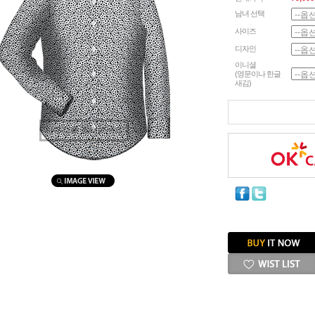
남녀 선택
사이즈
디자인
이니셜
(영문이나 한글
새김)
마우스를 올려보세요