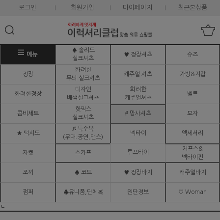
로그인
회원가입
마이페이지
최근본상품
♠ 솔리드
메뉴
♥ 정장셔츠
슈즈
실크셔츠
화려한
정장
캐주얼 셔츠
가방&지갑
무늬 실크셔츠
디자인
화려한
화려한정장
벨트
배색실크셔츠
캐주얼셔츠
핫픽스
콤비세트
# 망사셔츠
모자
실크셔츠
♬ 특수복
★ 턱시도
넥타이
액세서리
(무대.공연,댄스)
커프스&
루프타이
자켓
스카프
넥타이핀
조끼
♠ 코트
♥ 정장바지
캐주얼바지
점퍼
♣유니폼,단체복
원단정보
♡ Woman
ㅌ