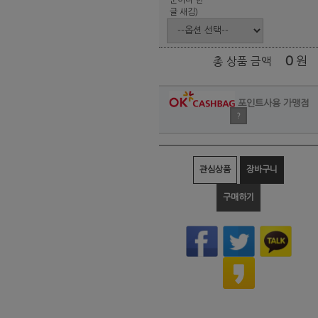
글 새김)
0
원
총 상품 금액
포인트사용 가맹점
?
관심상품
장바구니
구매하기