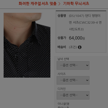
화려한 캐주얼셔츠 맞춤
기하학 무늬셔츠
상품명
(DS/1047) 댄디 땡땡이
면 셔츠(CWC3239-4 면
샤틴도트3)
64,000
상품가
원
배송비
(조건)
남녀 선택
사이즈
디자인
이니셜(영
문이나 한