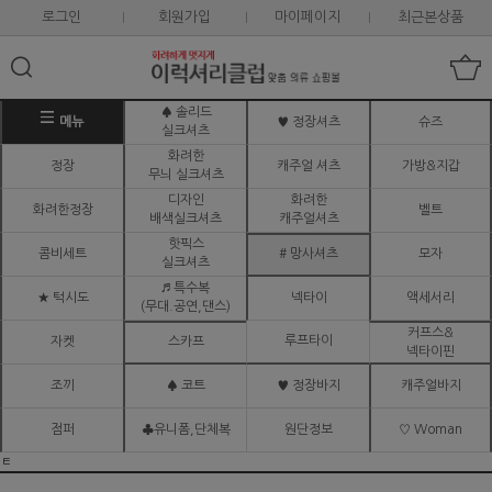
로그인
회원가입
마이페이지
최근본상품
♠ 솔리드
메뉴
♥ 정장셔츠
슈즈
실크셔츠
화려한
정장
캐주얼 셔츠
가방&지갑
무늬 실크셔츠
디자인
화려한
화려한정장
벨트
배색실크셔츠
캐주얼셔츠
핫픽스
콤비세트
# 망사셔츠
모자
실크셔츠
♬ 특수복
★ 턱시도
넥타이
액세서리
(무대.공연,댄스)
커프스&
루프타이
자켓
스카프
넥타이핀
조끼
♠ 코트
♥ 정장바지
캐주얼바지
점퍼
♣유니폼,단체복
원단정보
♡ Woman
ㅌ