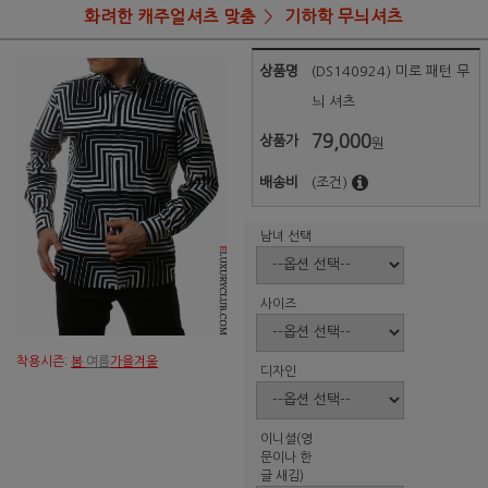
화려한 캐주얼셔츠 맞춤
기하학 무늬셔츠
상품명
(DS140924) 미로 패턴 무
늬 셔츠
79,000
상품가
원
배송비
(조건)
남녀 선택
사이즈
착용시즌:
봄
여름
가을겨울
디자인
이니셜(영
문이나 한
글 새김)