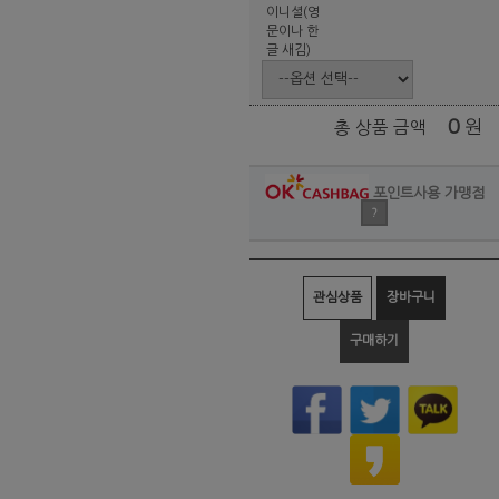
이니셜(영
문이나 한
글 새김)
0
원
총 상품 금액
포인트사용 가맹점
?
관심상품
장바구니
구매하기