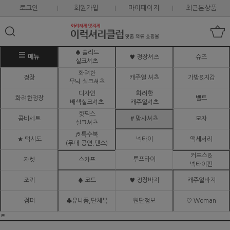
로그인
회원가입
마이페이지
최근본상품
♠ 솔리드
메뉴
♥ 정장셔츠
슈즈
실크셔츠
화려한
정장
캐주얼 셔츠
가방&지갑
무늬 실크셔츠
디자인
화려한
화려한정장
벨트
배색실크셔츠
캐주얼셔츠
핫픽스
콤비세트
# 망사셔츠
모자
실크셔츠
♬ 특수복
★ 턱시도
넥타이
액세서리
(무대.공연,댄스)
커프스&
루프타이
자켓
스카프
넥타이핀
조끼
♠ 코트
♥ 정장바지
캐주얼바지
점퍼
♣유니폼,단체복
원단정보
♡ Woman
ㅌ