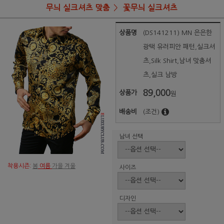
무늬 실크셔츠 맞춤
꽃무늬 실크셔츠
상품명
(DS141211) MN 은은한
광택 유러피안 패턴,실크셔
츠,Silk Shirt,남녀 맞춤셔
츠,실크 남방
89,000
상품가
원
배송비
(조건)
남녀 선택
착용시즌:
봄
여름
가을 겨울
사이즈
디자인