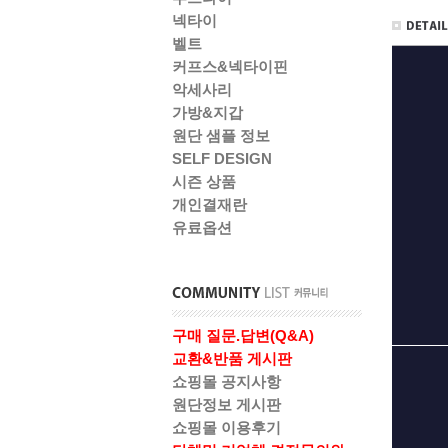
넥타이
벨트
커프스&넥타이핀
악세사리
가방&지갑
원단 샘플 정보
SELF DESIGN
시즌 상품
개인결재란
유료옵션
구매 질문.답변(Q&A)
교환&반품 게시판
쇼핑몰 공지사항
원단정보 게시판
쇼핑몰 이용후기