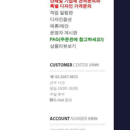
단체및 기업체 견적문의와
특별 디자인 가격문의
작업 알림판
디자인옵션
제휴/제안
운영자 게시판
FAG(주문전에 참고하세요!)
상품리뷰보기
☏ 02-2267-4672
근무 시간
평일 10:00~18:00
주말 휴무
E-mail 문의