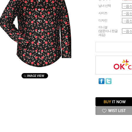
남녀 선택
사이즈
디자인
이니셜
(영문이나 한글
새김)