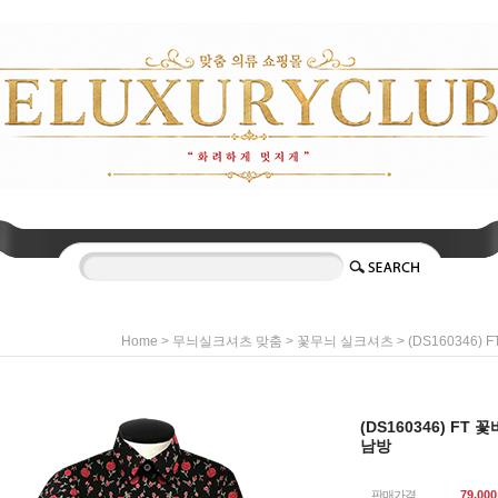
>
>
> (DS160346)
Home
무늬실크셔츠 맞춤
꽃무늬 실크셔츠
(DS160346) FT
남방
판매가격
79,000