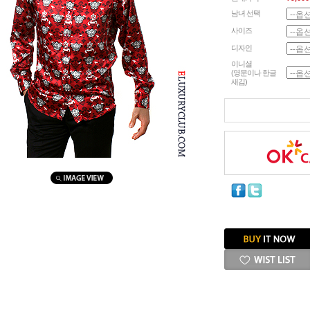
남녀 선택
사이즈
디자인
이니셜
(영문이나 한글
새김)