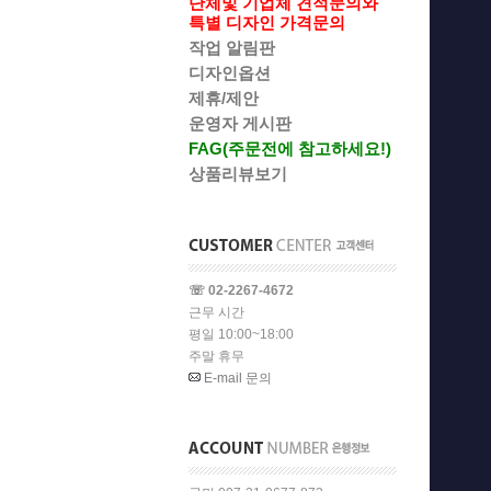
단체및 기업체 견적문의와
특별 디자인 가격문의
작업 알림판
디자인옵션
제휴/제안
운영자 게시판
FAG(주문전에 참고하세요!)
상품리뷰보기
☏ 02-2267-4672
근무 시간
평일 10:00~18:00
주말 휴무
E-mail 문의