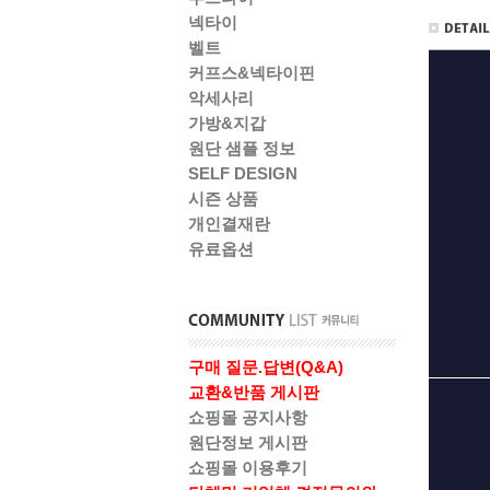
넥타이
벨트
커프스&넥타이핀
악세사리
가방&지갑
원단 샘플 정보
SELF DESIGN
시즌 상품
개인결재란
유료옵션
구매 질문.답변(Q&A)
교환&반품 게시판
쇼핑몰 공지사항
원단정보 게시판
쇼핑몰 이용후기