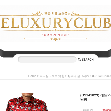
>
>
> (DS141023
Home
무늬실크셔츠 맞춤
꽃무늬 실크셔츠
(DS141023) 레드
남방
판매가격
79,000