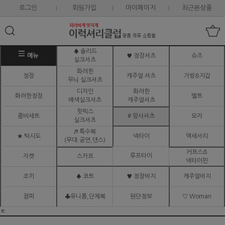
로그인
회원가입
마이페이지
최근본상품
♠ 솔리드
메뉴
♥ 정장셔츠
슈즈
실크셔츠
화려한
정장
캐주얼 셔츠
가방&지갑
무늬 실크셔츠
디자인
화려한
화려한정장
벨트
배색실크셔츠
캐주얼셔츠
핫픽스
콤비세트
# 망사셔츠
모자
실크셔츠
♬ 특수복
★ 턱시도
넥타이
액세서리
(무대.공연,댄스)
커프스&
루프타이
자켓
스카프
넥타이핀
조끼
♠ 코트
♥ 정장바지
캐주얼바지
점퍼
♣유니폼,단체복
원단정보
♡ Woman
ㅌ