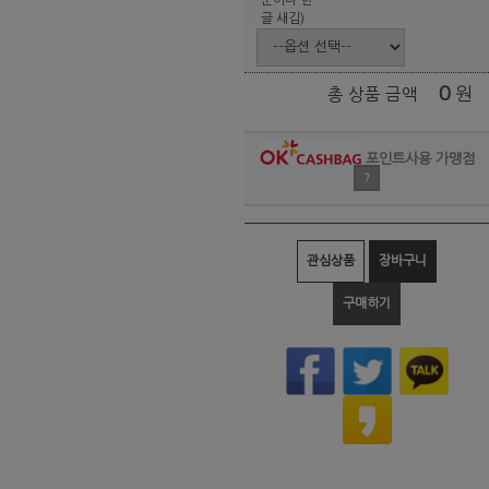
글 새김)
0
원
총 상품 금액
포인트사용 가맹점
?
관심상품
장바구니
구매하기