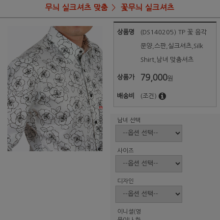
무늬 실크셔츠 맞춤
꽃무늬 실크셔츠
상품명
(DS140205) TP 꽃 음각
문양,스판,실크셔츠,Silk
Shirt,남녀 맞춤셔츠
79,000
상품가
원
배송비
(조건)
남녀 선택
사이즈
디자인
이니셜(영
문이나 한