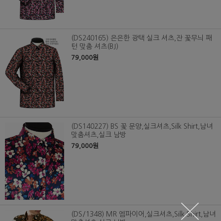
(DS240165) 은은한 광택 실크 셔츠,잔 꽃무늬 패
턴 맞춤 셔츠(BJ)
79,000원
(DS140227) BS 꽃 문양,실크셔츠,Silk Shirt,남녀
맞춤셔츠,실크 남방
79,000원
(DS/1348) MR 엠파이어,실크셔츠,Silk Shirt,남녀