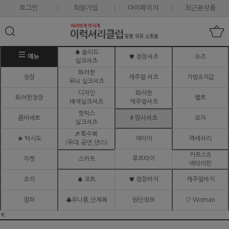
로그인
회원가입
마이페이지
최근본상품
♠ 솔리드
메뉴
♥ 정장셔츠
슈즈
실크셔츠
화려한
정장
캐주얼 셔츠
가방&지갑
무늬 실크셔츠
디자인
화려한
화려한정장
벨트
배색실크셔츠
캐주얼셔츠
핫픽스
콤비세트
# 망사셔츠
모자
실크셔츠
♬ 특수복
★ 턱시도
넥타이
액세서리
(무대.공연,댄스)
커프스&
루프타이
자켓
스카프
넥타이핀
조끼
♠ 코트
♥ 정장바지
캐주얼바지
점퍼
♣유니폼,단체복
원단정보
♡ Woman
ㅌ