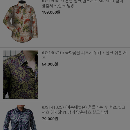
(DS160412) 천연 실크,실크셔츠,Silk Shirt,남녀
맞춤셔츠,실크 남방
189,000원
(DS130710) 국화꽃을 피우기 위해 / 실크 쉬폰 셔
츠
64,000원
(DS141025) (여름에좋은) 흔들리는 꽃 셔츠,실크
셔츠,Silk Shirt,남녀 맞춤셔츠,실크 남방
79,000원