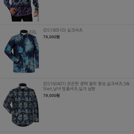
(DS190510) 실크셔츠
79,000원
(DS160401) 은은한 광택 꽃의 형상,실크셔츠,Silk
Shirt,남녀 맞춤셔츠,실크 남방
79,000원