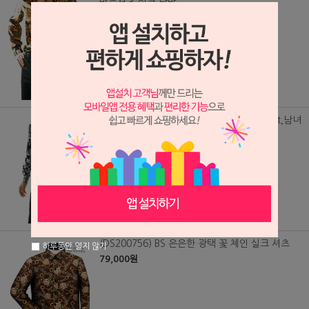
맞춤셔츠,실크 남방
79,000원
(DS/1428) MR 엠파이어,실크셔츠,Silk Shirt,남녀
맞춤셔츠,실크 남방
79,000원
(DS200756) BS 은은한 광택 꽃 체인 실크 셔츠
하루동안 열지 않기
79,000원