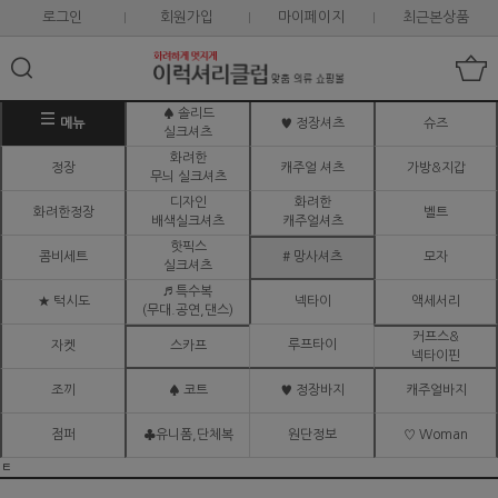
로그인
회원가입
마이페이지
최근본상품
♠ 솔리드
메뉴
♥ 정장셔츠
슈즈
실크셔츠
화려한
정장
캐주얼 셔츠
가방&지갑
무늬 실크셔츠
디자인
화려한
화려한정장
벨트
배색실크셔츠
캐주얼셔츠
핫픽스
콤비세트
# 망사셔츠
모자
실크셔츠
♬ 특수복
★ 턱시도
넥타이
액세서리
(무대.공연,댄스)
커프스&
루프타이
자켓
스카프
넥타이핀
조끼
♠ 코트
♥ 정장바지
캐주얼바지
점퍼
♣유니폼,단체복
원단정보
♡ Woman
ㅌ