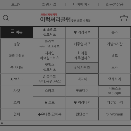
로그인
회원가입
마이페이지
최근본상품
♠ 솔리드
메뉴
♥ 정장셔츠
슈즈
실크셔츠
화려한
정장
캐주얼 셔츠
가방&지갑
무늬 실크셔츠
디자인
화려한
화려한정장
벨트
배색실크셔츠
캐주얼셔츠
핫픽스
콤비세트
# 망사셔츠
모자
실크셔츠
♬ 특수복
★ 턱시도
넥타이
액세서리
(무대.공연,댄스)
커프스&
루프타이
자켓
스카프
넥타이핀
조끼
♠ 코트
♥ 정장바지
캐주얼바지
점퍼
♣유니폼,단체복
원단정보
♡ Woman
ㅌ