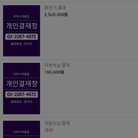
톤연기 홍대
2,520,000원
이보석님 결재
160,000원
전윤수님 결재
(품절)