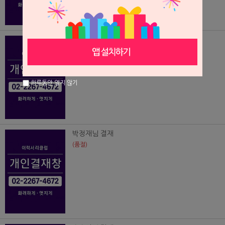
임현빈님결재
(품절)
하루동안 열지 않기
박정재님 결재
(품절)