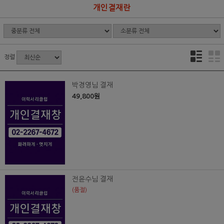
개인결재란
정렬
박경영님 결재
49,800원
전윤수님 결재
(품절)