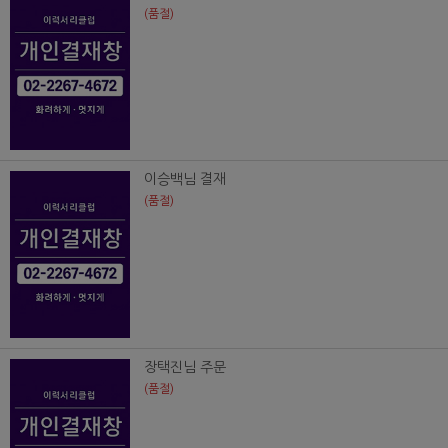
(품절)
이승백님 결재
(품절)
장택진님 주문
(품절)