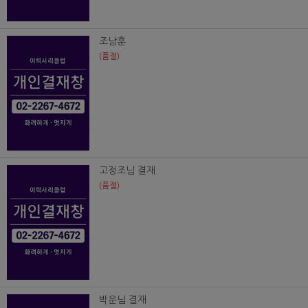
조남훈
(품절)
고정조님 결재
(품절)
박운님 결재