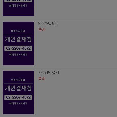
윤수한님 바지
(품절)
이상범님 결재
(품절)