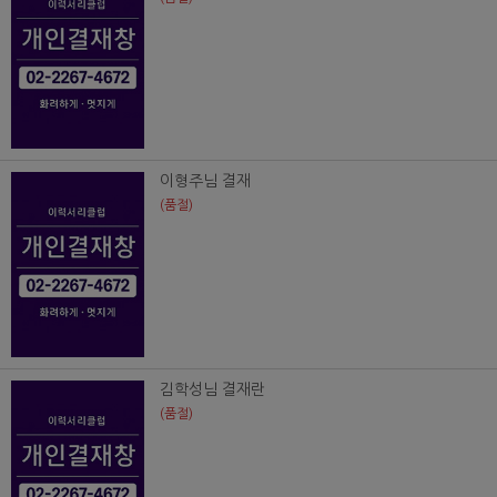
이형주님 결재
(품절)
김학성님 결재란
(품절)