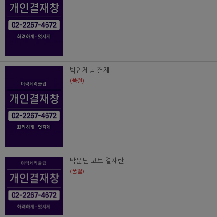
박인제님 결재
(품절)
박운님 코트 결재란
(품절)