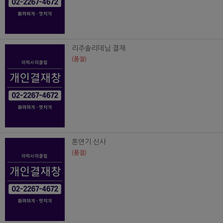
리주솔리데님 결재
(품절)
톤연기 신사
(품절)