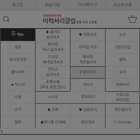
로그인
회원가입
마이페이지
최근본상품
♠ 솔리드
메뉴
♥ 정장셔츠
슈즈
실크셔츠
화려한
정장
캐주얼 셔츠
가방&지갑
무늬 실크셔츠
디자인
화려한
화려한정장
벨트
배색실크셔츠
캐주얼셔츠
핫픽스
콤비세트
# 망사셔츠
모자
실크셔츠
♬ 특수복
★ 턱시도
넥타이
액세서리
(무대.공연,댄스)
커프스&
루프타이
자켓
스카프
넥타이핀
조끼
♠ 코트
♥ 정장바지
캐주얼바지
점퍼
♣유니폼,단체복
원단정보
♡ Woman
ㅌ