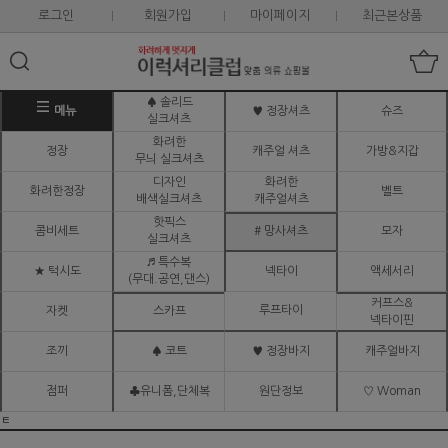
로그인
회원가입
마이페이지
최근본상품
♠ 솔리드
메뉴
♥ 정장셔츠
슈즈
실크셔츠
화려한
정장
캐주얼 셔츠
가방&지갑
무늬 실크셔츠
디자인
화려한
화려한정장
벨트
배색실크셔츠
캐주얼셔츠
핫픽스
콤비세트
# 망사셔츠
모자
실크셔츠
♬ 특수복
★ 턱시도
넥타이
액세서리
(무대.공연,댄스)
커프스&
루프타이
자켓
스카프
넥타이핀
조끼
♠ 코트
♥ 정장바지
캐주얼바지
점퍼
♣유니폼,단체복
원단정보
♡ Woman
ㅌ