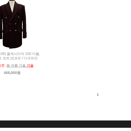
108) 울캐시미어 100 더블,
프 코트,반코트 / 다크와인
시즌:
봄 여름 가을
겨울
468,000원
1