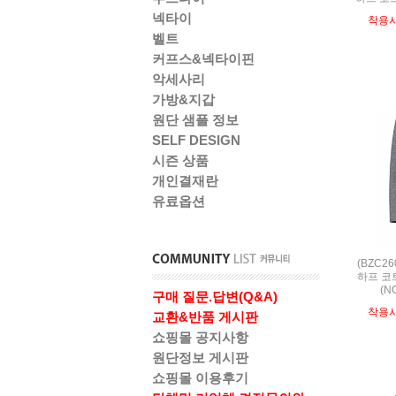
넥타이
착용
벨트
커프스&넥타이핀
악세사리
가방&지갑
원단 샘플 정보
SELF DESIGN
시즌 상품
개인결재란
유료옵션
(BZC2
하프 코
(N
구매 질문.답변(Q&A)
착용
교환&반품 게시판
쇼핑몰 공지사항
원단정보 게시판
쇼핑몰 이용후기