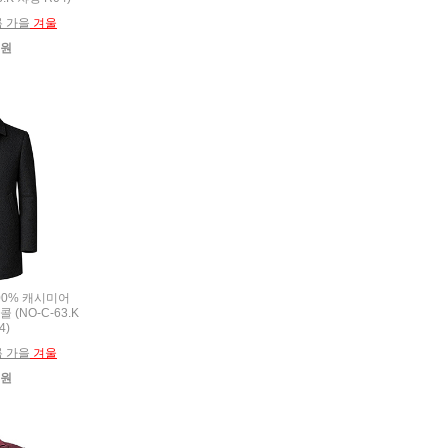
름 가을
겨울
0원
100% 캐시미어
 (NO-C-63.K
4)
름 가을
겨울
0원