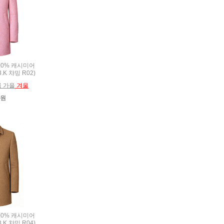
100% 캐시미어
.K 챠밍 R02)
름 가을
겨울
0원
100% 캐시미어
.K 챠밍 R04)