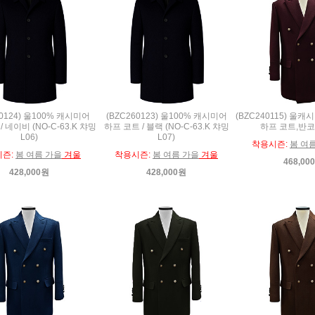
60124) 울100% 캐시미어
(BZC260123) 울100% 캐시미어
(BZC240115) 울캐
 네이비 (NO-C-63.K 챠밍
하프 코트 / 블랙 (NO-C-63.K 챠밍
하프 코트,반코
L06)
L07)
착용시즌:
봄 여
시즌:
봄 여름 가을
겨울
착용시즌:
봄 여름 가을
겨울
468,00
428,000원
428,000원