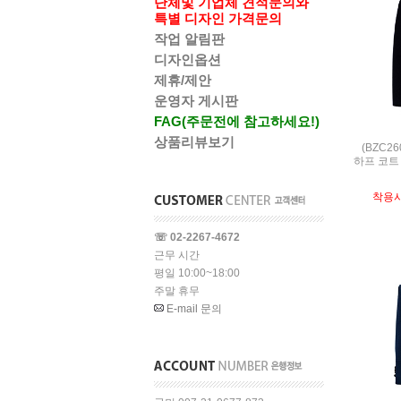
단체및 기업체 견적문의와
특별 디자인 가격문의
작업 알림판
디자인옵션
제휴/제안
운영자 게시판
FAG(주문전에 참고하세요!)
상품리뷰보기
(BZC2
하프 코트 /
착용
☏ 02-2267-4672
근무 시간
평일 10:00~18:00
주말 휴무
E-mail 문의