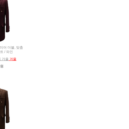
시미어 더블, 맞춤
트 / 와인
름 가을
겨울
0원