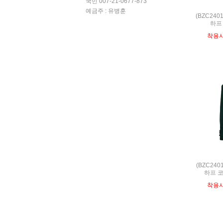
국민 007-21-0677-873
예금주 : 유병훈
(BZC24
하프
착용
(BZC24
하프 코
착용