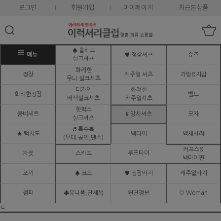
로그인
회원가입
마이페이지
최근본상품
♠ 솔리드
메뉴
♥ 정장셔츠
슈즈
실크셔츠
화려한
정장
캐주얼 셔츠
가방&지갑
무늬 실크셔츠
디자인
화려한
화려한정장
벨트
배색실크셔츠
캐주얼셔츠
핫픽스
콤비세트
# 망사셔츠
모자
실크셔츠
♬ 특수복
★ 턱시도
넥타이
액세서리
(무대.공연,댄스)
커프스&
루프타이
자켓
스카프
넥타이핀
조끼
♠ 코트
♥ 정장바지
캐주얼바지
점퍼
♣유니폼,단체복
원단정보
♡ Woman
ㅌ