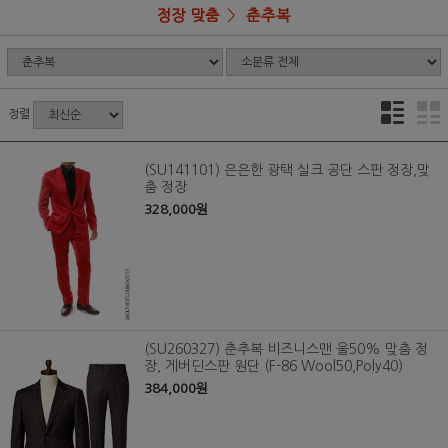
정장 맞춤
춘추복
정렬
(SU141101) 은은한 광택 실크 공단 스판 정장,맞
춤 정장
328,000원
(SU260327) 춘추복 비즈니스맨 울50% 맞춤 정
장, 게버딘스판 원단 (F-86 Wool50,Poly40)
384,000원