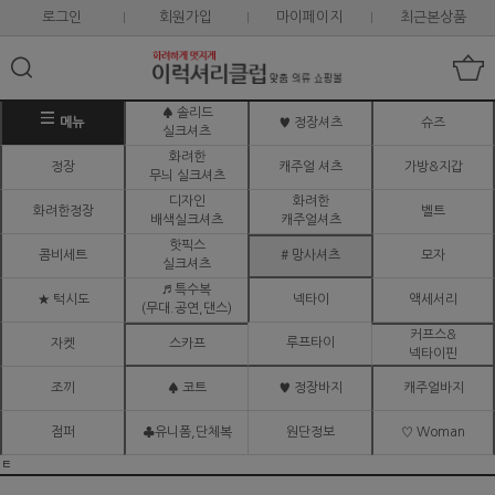
로그인
회원가입
마이페이지
최근본상품
♠ 솔리드
메뉴
♥ 정장셔츠
슈즈
실크셔츠
화려한
정장
캐주얼 셔츠
가방&지갑
무늬 실크셔츠
디자인
화려한
화려한정장
벨트
배색실크셔츠
캐주얼셔츠
핫픽스
콤비세트
# 망사셔츠
모자
실크셔츠
♬ 특수복
★ 턱시도
넥타이
액세서리
(무대.공연,댄스)
커프스&
루프타이
자켓
스카프
넥타이핀
조끼
♠ 코트
♥ 정장바지
캐주얼바지
점퍼
♣유니폼,단체복
원단정보
♡ Woman
ㅌ