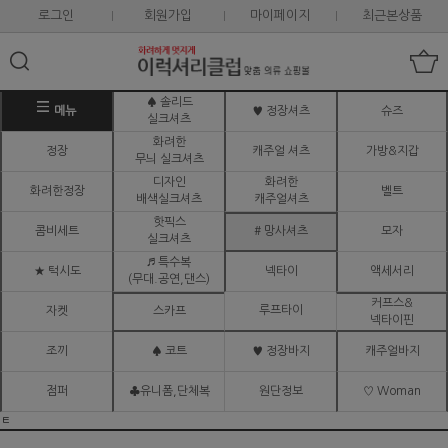
로그인
회원가입
마이페이지
최근본상품
♠ 솔리드
메뉴
♥ 정장셔츠
슈즈
실크셔츠
화려한
정장
캐주얼 셔츠
가방&지갑
무늬 실크셔츠
디자인
화려한
화려한정장
벨트
배색실크셔츠
캐주얼셔츠
핫픽스
콤비세트
# 망사셔츠
모자
실크셔츠
♬ 특수복
★ 턱시도
넥타이
액세서리
(무대.공연,댄스)
커프스&
루프타이
자켓
스카프
넥타이핀
조끼
♠ 코트
♥ 정장바지
캐주얼바지
점퍼
♣유니폼,단체복
원단정보
♡ Woman
ㅌ