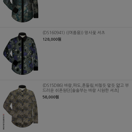
(DS160941) ((여름용)) 망사꽃 셔츠
128,000원
(DS15D86) 바람,파도,흔들림,비칠듯 말듯 얇고 부
드러운 쉬폰원단[솔솔부는 바람 시원한 셔츠]
58,000원