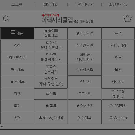
로그인
회원가입
마이페이지
최근본상품
♠ 솔리드
메뉴
♥ 정장셔츠
슈즈
실크셔츠
화려한
정장
캐주얼 셔츠
가방&지갑
무늬 실크셔츠
디자인
화려한
화려한정장
벨트
배색실크셔츠
캐주얼셔츠
핫픽스
콤비세트
# 망사셔츠
모자
실크셔츠
♬ 특수복
★ 턱시도
넥타이
액세서리
(무대.공연,댄스)
커프스&
루프타이
자켓
스카프
넥타이핀
조끼
♠ 코트
♥ 정장바지
캐주얼바지
점퍼
♣유니폼,단체복
원단정보
♡ Woman
ㅌ