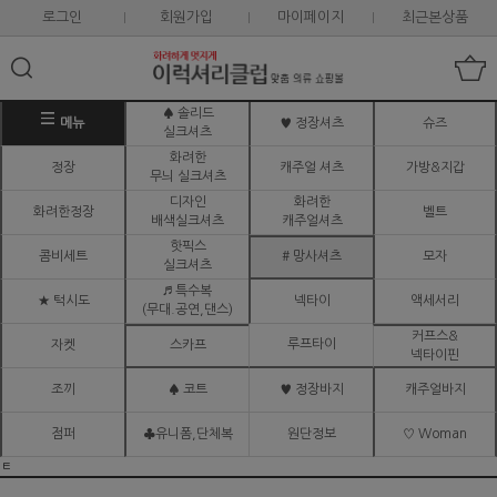
로그인
회원가입
마이페이지
최근본상품
♠ 솔리드
메뉴
♥ 정장셔츠
슈즈
실크셔츠
화려한
정장
캐주얼 셔츠
가방&지갑
무늬 실크셔츠
디자인
화려한
화려한정장
벨트
배색실크셔츠
캐주얼셔츠
핫픽스
콤비세트
# 망사셔츠
모자
실크셔츠
♬ 특수복
★ 턱시도
넥타이
액세서리
(무대.공연,댄스)
커프스&
루프타이
자켓
스카프
넥타이핀
조끼
♠ 코트
♥ 정장바지
캐주얼바지
점퍼
♣유니폼,단체복
원단정보
♡ Woman
ㅌ