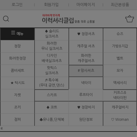
로그인
회원가입
마이페이지
최근본상품
♠ 솔리드
메뉴
♥ 정장셔츠
슈즈
실크셔츠
화려한
정장
캐주얼 셔츠
가방&지갑
무늬 실크셔츠
디자인
화려한
화려한정장
벨트
배색실크셔츠
캐주얼셔츠
핫픽스
콤비세트
# 망사셔츠
모자
실크셔츠
♬ 특수복
★ 턱시도
넥타이
액세서리
(무대.공연,댄스)
커프스&
루프타이
자켓
스카프
넥타이핀
조끼
♠ 코트
♥ 정장바지
캐주얼바지
점퍼
♣유니폼,단체복
원단정보
♡ Woman
ㅌ