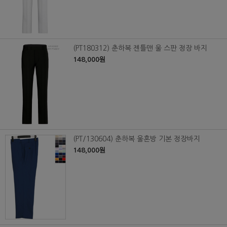
(PT180312) 춘하복 젠틀맨 울 스판 정장 바지
148,000원
(PT/130604) 춘하복 울혼방 기본 정장바지
148,000원