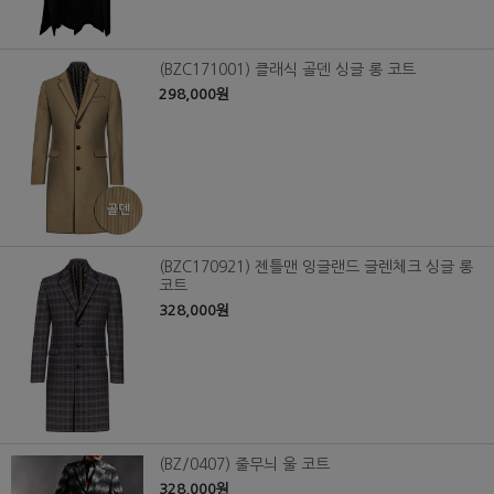
(BZC171001) 클래식 골덴 싱글 롱 코트
298,000원
(BZC170921) 젠틀맨 잉글랜드 글렌체크 싱글 롱
코트
328,000원
(BZ/0407) 줄무늬 울 코트
328,000원