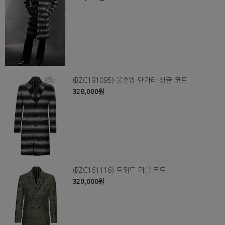
(BZC191095) 울혼방 단가라 싱글 코트
328,000원
(BZC161116) 트위드 더블 코트
320,000원