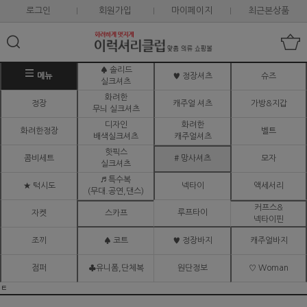
로그인
회원가입
마이페이지
최근본상품
♠ 솔리드
메뉴
♥ 정장셔츠
슈즈
실크셔츠
화려한
정장
캐주얼 셔츠
가방&지갑
무늬 실크셔츠
디자인
화려한
화려한정장
벨트
배색실크셔츠
캐주얼셔츠
핫픽스
콤비세트
# 망사셔츠
모자
실크셔츠
♬ 특수복
★ 턱시도
넥타이
액세서리
(무대.공연,댄스)
커프스&
루프타이
자켓
스카프
넥타이핀
조끼
♠ 코트
♥ 정장바지
캐주얼바지
점퍼
♣유니폼,단체복
원단정보
♡ Woman
ㅌ