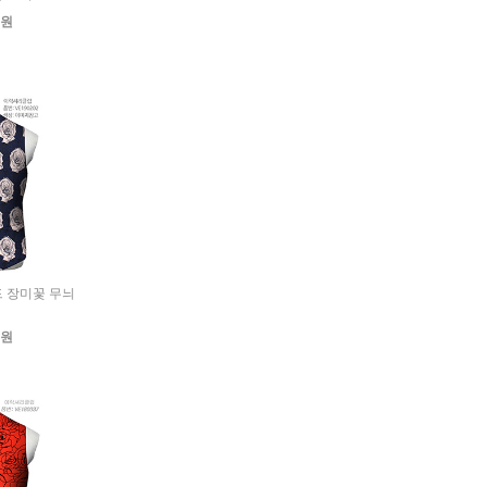
0원
가드 장미꽃 무늬
0원