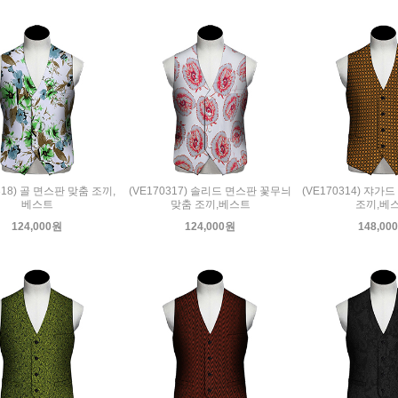
318) 골 면스판 맞춤 조끼,
(VE170317) 솔리드 면스판 꽃무늬
(VE170314) 쟈
베스트
맞춤 조끼,베스트
조끼,베
124,000원
124,000원
148,00