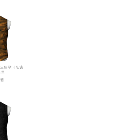
가드 도트무늬 맞춤
스트
0원