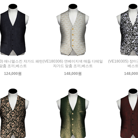
310) 애니멀스킨 쟈가드 패턴
(VE180306) 연베이지색 매듭 디테일
(VE180305) 장
맞춤 조끼,베스트
쟈가드 맞춤 조끼,베스트
베스
124,000원
148,000원
148,00