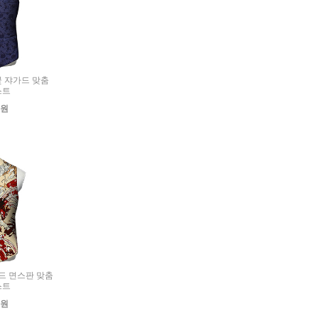
미꽃 쟈가드 맞춤
스트
0원
스포드 면스판 맞춤
스트
0원