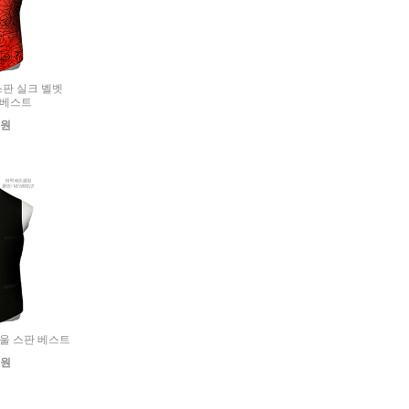
단스판 실크 벨벳
 베스트
0원
맨 울 스판 베스트
0원