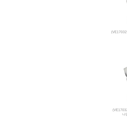
(VE170
(VE170
나