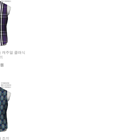
티즘 캐주얼 클래식
끼
0원
0) 조끼