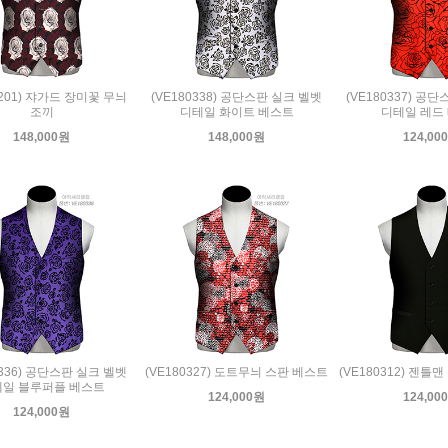
0201) 쟈가드 장미꽃 무늬
(VE180338) 공단스판 실크 벨벳
(VE180337) 공
조끼
디테일 화이트 베스트
디테일 레드
148,000원
148,000원
124,00
0336) 공단스판 실크 벨벳
(VE180327) 도트무늬 스판 베스트
(VE180312) 젠틀
일 블루퍼플 베스트
124,000원
124,00
124,000원