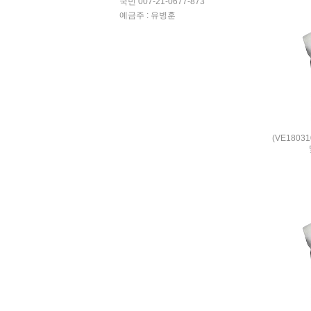
국민 007-21-0677-873
예금주 : 유병훈
(VE180