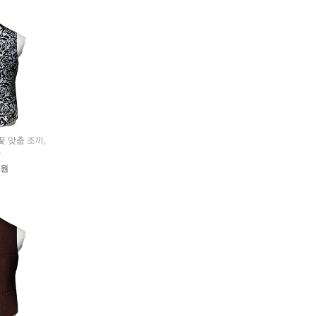
미꽃 맞춤 조끼,
트
0원