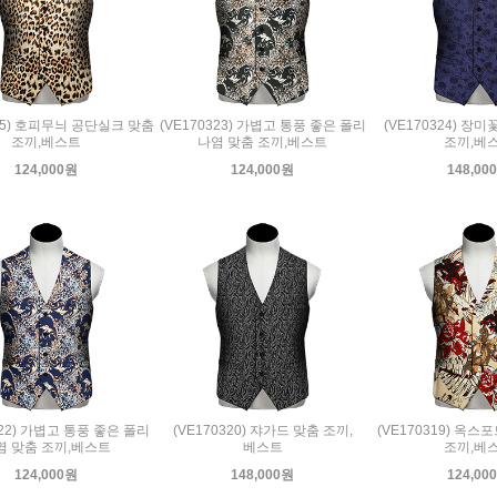
325) 호피무늬 공단실크 맞춤
(VE170323) 가볍고 통풍 좋은 폴리
(VE170324) 장
조끼,베스트
나염 맞춤 조끼,베스트
조끼,베
124,000원
124,000원
148,00
322) 가볍고 통풍 좋은 폴리
(VE170320) 쟈가드 맞춤 조끼,
(VE170319) 옥
염 맞춤 조끼,베스트
베스트
조끼,베
124,000원
148,000원
124,00