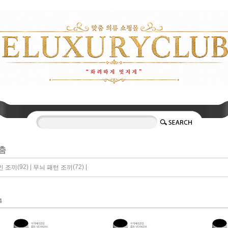
춤
(92) |
(72) |
인 조끼
무늬 패턴 조끼
4