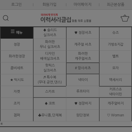
로그인
회원가입
마이페이지
최근본상품
♠ 솔리드
메뉴
♥ 정장셔츠
슈즈
실크셔츠
화려한
정장
캐주얼 셔츠
가방&지갑
무늬 실크셔츠
디자인
화려한
화려한정장
벨트
배색실크셔츠
캐주얼셔츠
핫픽스
콤비세트
# 망사셔츠
모자
실크셔츠
♬ 특수복
★ 턱시도
넥타이
액세서리
(무대.공연,댄스)
커프스&
루프타이
자켓
스카프
넥타이핀
조끼
♠ 코트
♥ 정장바지
캐주얼바지
점퍼
♣유니폼,단체복
원단정보
♡ Woman
ㅌ