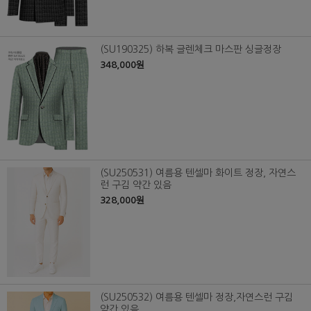
(SU190325) 하복 글렌체크 마스판 싱글정장
348,000원
(SU250531) 여름용 텐셀마 화이트 정장, 자연스
런 구김 약간 있음
328,000원
(SU250532) 여름용 텐셀마 정장,자연스런 구김
약간 있음