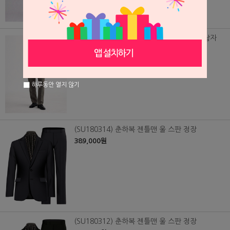
(SU260511) 여름용 오돌토돌 까슬한 원단 남자
정장, 맞춤 수트
348,000원
하루동안 열지 않기
(SU180314) 춘하복 젠틀맨 울 스판 정장
389,000원
(SU180312) 춘하복 젠틀맨 울 스판 정장