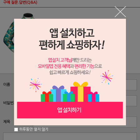
구매 질문.답변(Q&A)
(DS170310) 인견 셔츠
이름
비밀번호
자동 잠금 기능
제목
하루동안 열지 않기