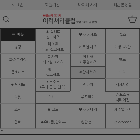
로그인
회원가입
마이페이지
최근본상품
♠ 솔리드
메뉴
♥ 정장셔츠
슈즈
실크셔츠
화려한
정장
캐주얼 셔츠
가방&지갑
무늬 실크셔츠
디자인
화려한
화려한정장
벨트
배색실크셔츠
캐주얼셔츠
핫픽스
콤비세트
# 망사셔츠
모자
실크셔츠
♬ 특수복
★ 턱시도
넥타이
액세서리
(무대.공연,댄스)
커프스&
루프타이
자켓
스카프
넥타이핀
조끼
♠ 코트
♥ 정장바지
캐주얼바지
점퍼
♣유니폼,단체복
원단정보
♡ Woman
ㅌ