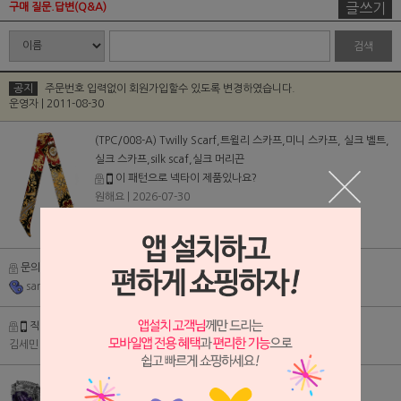
글쓰기
구매 질문.답변(Q&A)
검색
공지
주문번호 입력없이 회원가입할수 있도록 변경하였습니다.
운영자 | 2011-08-30
(TPC/008-A) Twilly Scarf,트윌리 스카프,미니 스카프, 실크 벨트,
실크 스카프,silk scaf,실크 머리끈
이 패턴으로 넥타이 제품있나요?
원해요
| 2026-07-30
문의드립니다.
(1)
[답변완료]
H
sanga2020
| 2025-08-29
직접 매장 방문해봐도 되나요?
(1)
[답변완료]
H
김세민
| 2025-08-28
(CB160402) 천연 자수정 커프스버튼