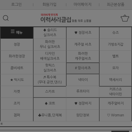
로그인
회원가입
마이페이지
최근본상품
♠ 솔리드
메뉴
♥ 정장셔츠
슈즈
실크셔츠
화려한
정장
캐주얼 셔츠
가방&지갑
무늬 실크셔츠
디자인
화려한
화려한정장
벨트
배색실크셔츠
캐주얼셔츠
핫픽스
콤비세트
# 망사셔츠
모자
실크셔츠
♬ 특수복
★ 턱시도
넥타이
액세서리
(무대.공연,댄스)
커프스&
루프타이
자켓
스카프
넥타이핀
조끼
♠ 코트
♥ 정장바지
캐주얼바지
점퍼
♣유니폼,단체복
원단정보
♡ Woman
ㅌ